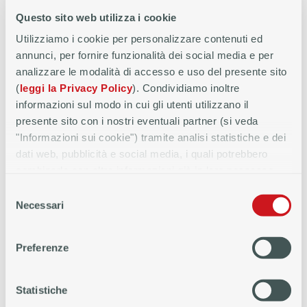
ampia gamma di prodotti di finanziamento per i
Questo sito web utilizza i cookie
punti vendita e per il cliente finale
Utilizziamo i cookie per personalizzare contenuti ed
presenza sul territorio di un supporto
annunci, per fornire funzionalità dei social media e per
commerciale da parte delle filiali e di
analizzare le modalità di accesso e uso del presente sito
coordinatori dedicati
(
leggi la Privacy Policy
). Condividiamo inoltre
sessioni di formazione dedicata
informazioni sul modo in cui gli utenti utilizzano il
strumenti e risorse per promuovere
presente sito con i nostri eventuali partner (si veda
l’attività commerciale
"Informazioni sui cookie") tramite analisi statistiche e dei
dati web, pubblicità e social media, i quali potrebbero
iniziative di comunicazione territoriale per
combinarle con altre informazioni già in loro possesso
l’acquisizione di clienti, campagne di
perché conferiti dall'utente o che hanno raccolto, anche in
fidelizzazione, nonché materiale marketing
Selezione
modo automatizzato, dall'utilizzo dei loro servizi.
Necessari
e promozionale dedicato.
del
consenso
consulenza finanziaria specializzata ed
elevato livello di servizio al cliente finale.
Preferenze
I PRINCIPALI PUNTI DI FORZA DI
Statistiche
FIDITALIA PER GLI AGENTI